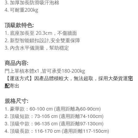
3. 加厚加長防滑吸汗泡棉
4. 可耐重200kg
頂級款特色:
1. 底座加長至 20.3cm，不傷牆面
2. 新型智能鎖扣設計,安全雙重保障
3.
內含水平儀測量，幫助穩定
商品內容:
門上單槓本體x1 ,皆可承受180-200kg
【運送方式】因產品體積較大，
無法超取，
採用大榮貨運
宅
寄出 
配
規格尺寸:
1. 豪華款：60-100 cm (適用距離為60-90cm)
2. 頂級短款：73-105 cm (適用距離74-100cm)
3. 頂級中
款：96-135 cm (適用距離97-130cm)
4. 頂級長
款：116-170 cm (適用距離117-150cm)