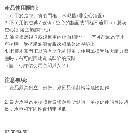
產品使用限制:
1. 可用於走廊、實心門框、水泥牆 (非空心牆面)
2. 不可用於
磁磚 / 玻璃 / 空心的牆面或門框不適用 (ex.裝潢
空心牆.浴室塑膠門框)
3. 油漆塗層很厚或濕氣重的牆面和門框 ，有可能因為使用
單槓時，受擠壓油漆會脫落和黏著於膠墊上
4. 老舊木頭門框材質有老化的現象，使用單槓受強大壓力擠
壓時，有可能因此造成凹陷的痕跡
（請自行評估使用空間與安全）
注意事項:
1. 產品嚴禁倒立、倒掛、來回晃蕩翻轉等危險動作
2. 最大承重為單槓接近最短距離所測得，單槓延伸的長度越
長，承重和牢固性會稍稍降低
顧客評價