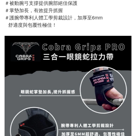
＃被動腕弓支撐提供腕部絕佳保護 
＃掌墊加長，有效提升抓握
＃護腕帶專利人體工學剪裁設計，加厚至6mm
   舒適度與包覆性極佳！