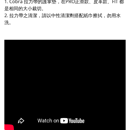
1. Cobra 拉力帶的護掌墊，在PRO止滑款、皮革款、FIT 都
是相同的大小裁切。
2.
拉力帶之清潔，請以中性清潔劑搭配紙巾擦拭，勿用水
洗。