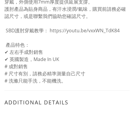
穿戴，外側使用7mm厚度提供延展支撐。
護肘產品為貼身商品，有汗水浸潤/氣味，購買前請務必確
認尺寸，或是聯繫我們協助您確認尺寸。
SBD護肘穿戴教學： https://youtu.be/vxxWN_TdK84
產品特色：
✔ 左右手成對銷售
✔ 英國製造，Made In UK
# 成對銷售
# 尺寸有別，請務必精準測量自己尺寸
# 洗滌只能手洗，不能機洗。
ADDITIONAL DETAILS