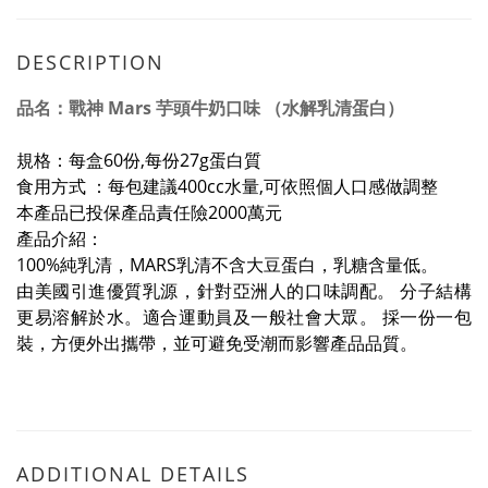
DESCRIPTION
品名：戰神 Mars 芋頭牛奶口味 （水解乳清蛋白）
規格：每盒60份,每份27g蛋白質
食用方式 ：每包建議400cc水量,可依照個人口感做調整
本產品已投保產品責任險2000萬元
產品介紹：
100%純乳清，MARS乳清不含大豆蛋白，乳糖含量低。
由美國引進優質乳源，針對亞洲人的口味調配。 分子結構
更易溶解於水。適合運動員及一般社會大眾。 採一份一包
裝，方便外出攜帶，並可避免受潮而影響產品品質。
ADDITIONAL DETAILS